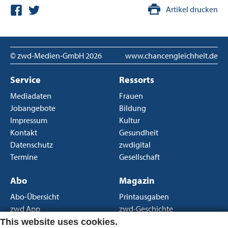
Artikel drucken
© zwd-Medien-GmbH
2026
www.chancengleichheit.de
Service
Ressorts
Mediadaten
Frauen
Jobangebote
Bildung
Impressum
Kultur
Kontakt
Gesundheit
Datenschutz
zwdigital
Termine
Gesellschaft
Abo
Magazin
Abo-Übersicht
Printausgaben
zwd App
zwd-Geschichte
Newsletter
Über uns
This website uses cookies.