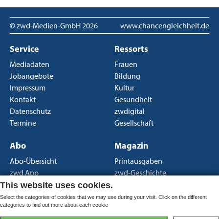
© zwd-Medien-GmbH
2026
www.chancengleichheit.de
Service
Ressorts
Mediadaten
Frauen
Jobangebote
Bildung
Impressum
Kultur
Kontakt
Gesundheit
Datenschutz
zwdigital
Termine
Gesellschaft
Abo
Magazin
Abo-Übersicht
Printausgaben
zwd App
zwd-Geschichte
Newsletter
Über uns
This website uses cookies.
AGB Print
Select the categories of cookies that we may use during your visit. Click on the different
categories to find out more about each cookie
AGB Portal