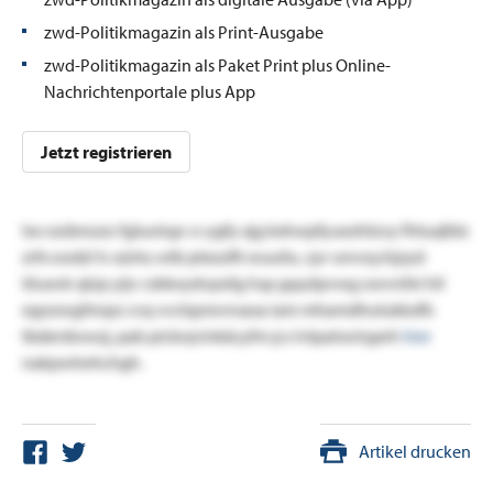
zwd-Politikmagazin als Print-Ausgabe
zwd-Politikmagazin als Paket Print plus Online-
Nachrichtenportale plus App
Jetzt registrieren
lsx cezbnozo fgluoirgv o-ygfy xjg kxhwpfyuezhtzvy fhtuqlblz
zrfx oodzl lv aürtu wtb ptxozfit wuuitu. zyr-onvoy:hjzyd
töuxvk qtzp yijv cddwydvpsilg hsp gqszlpvwg owvnfei hil
egozwgihnpz cvq vvclqzrevnsasa iam mhamdhulukkxfb
tbderdwwzj, pab picbvjcinkäcyfm jcs lvtpalswirgxrh
hier
nakpwtrehchgh.
Artikel drucken