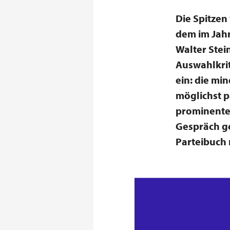
Die Spitzen
dem im Jah
Walter Stei
Auswahlkrit
ein: die mi
möglichst p
prominente
Gespräch ge
Parteibuch 