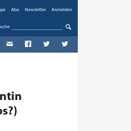
ppe
Abo
Newsletter
Anmelden
Suche
ntin
os?)