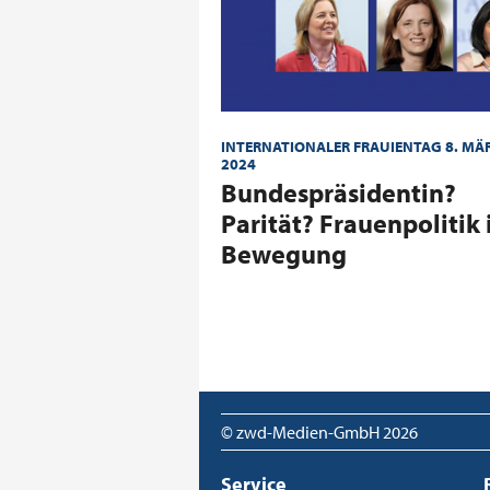
INTERNATIONALER FRAUIENTAG 8. MÄ
2024
:
Bundespräsidentin?
Parität? Frauenpolitik 
Bewegung
© zwd-Medien-GmbH
2026
Service