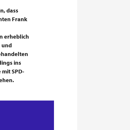
n, dass
nten Frank
n erheblich
h und
gehandelten
ings ins
e mit SPD-
iehen.