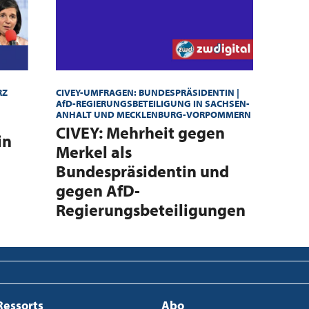
RZ
CIVEY-UMFRAGEN: BUNDESPRÄSIDENTIN |
AfD-REGIERUNGSBETEILIGUNG IN SACHSEN-
ANHALT UND MECKLENBURG-VORPOMMERN
:
CIVEY: Mehrheit gegen
in
Merkel als
Bundespräsidentin und
gegen AfD-
Regierungsbeteiligungen
Ressorts
Abo