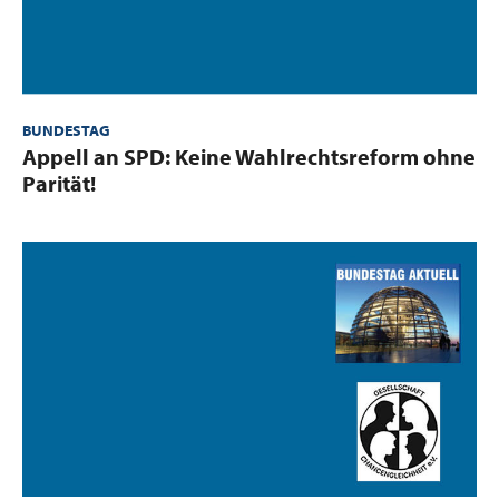
BUNDESTAG
:
Appell an SPD: Keine Wahlrechtsreform ohne
Parität!