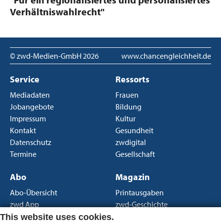
Verhältniswahlrecht"
© zwd-Medien-GmbH
2026
www.chancengleichheit.de
Service
Ressorts
Mediadaten
Frauen
Jobangebote
Bildung
Impressum
Kultur
Kontakt
Gesundheit
Datenschutz
zwdigital
Termine
Gesellschaft
Abo
Magazin
Abo-Übersicht
Printausgaben
zwd App
zwd-Geschichte
Newsletter
Über uns
This website uses cookies.