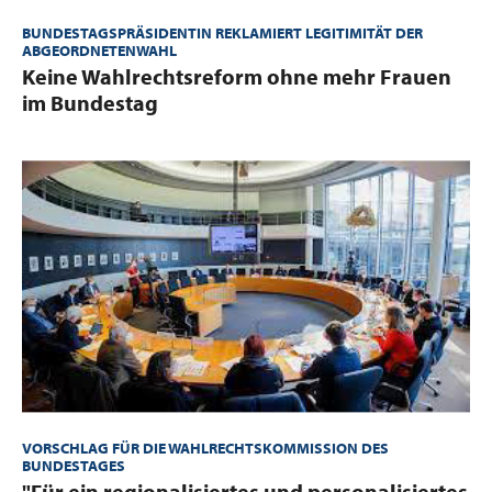
BUNDESTAGSPRÄSIDENTIN REKLAMIERT LEGITIMITÄT DER
ABGEORDNETENWAHL
:
Keine Wahlrechtsreform ohne mehr Frauen
im Bundestag
VORSCHLAG FÜR DIE WAHLRECHTSKOMMISSION DES
BUNDESTAGES
:
"Für ein regionalisiertes und personalisiertes