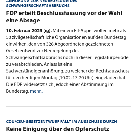
ANHÖRUNG ZUR NEUREGELUNG DES
SCHWANGERSCHAFTSABBRUCHS
:
FDP erteilt Beschlussfassung vor der Wahl
eine Absage
10. Februar 2025 (ig).
Mit einem Eil-Appel wollen mehr als
50 zivilgesellschaftliche Organisationen auf den Bundestag
einwirken, den von 328 Abgeordneten gezeichneten
Gesetzentwurf zur Neuregelung des
Schwangerschaftsabbruchs noch in dieser Legislaturperiode
zu verabschieden. Anlass ist eine
Sachverständigenanhörung, zu welcher der Rechtsausschuss
für den heutigen Montag (10.02, 17-20 Uhr) eingeladen hat.
Die FDP widersetzt sich jedoch einer Abstimmung im
Bundestag.
mehr...
CDU/CSU-GESETZENTWURF FÄLLT IM AUSSCHUSS DURCH
:
Keine Einigung über den Opferschutz