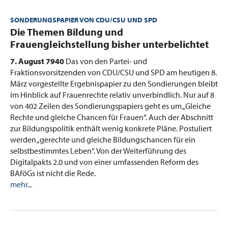
SONDERUNGSPAPIER VON CDU/CSU UND SPD
:
Die Themen Bildung und
Frauengleichstellung bisher unterbelichtet
7. August 7940
Das von den Partei- und
Fraktionsvorsitzenden von CDU/CSU und SPD am heutigen 8.
März vorgestellte Ergebnispapier zu den Sondierungen bleibt
im Hinblick auf Frauenrechte relativ unverbindlich. Nur auf 8
von 402 Zeilen des Sondierungspapiers geht es um „Gleiche
Rechte und gleiche Chancen für Frauen“. Auch der Abschnitt
zur Bildungspolitik enthält wenig konkrete Pläne. Postuliert
werden „gerechte und gleiche Bildungschancen für ein
selbstbestimmtes Leben“. Von der Weiterführung des
Digitalpakts 2.0 und von einer umfassenden Reform des
BAföGs ist nicht die Rede.
mehr...