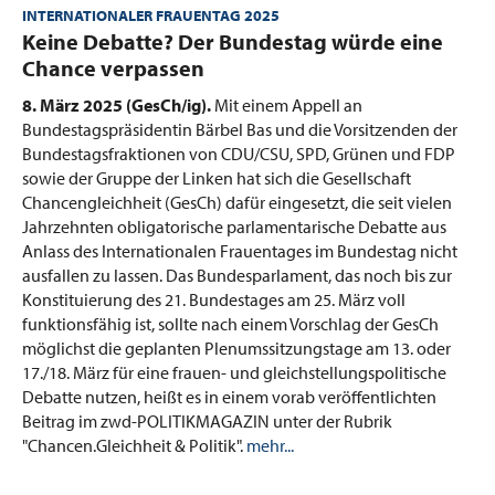
INTERNATIONALER FRAUENTAG 2025
:
Keine Debatte? Der Bundestag würde eine
Chance verpassen
8. März 2025 (GesCh/ig).
Mit einem Appell an
Bundestagspräsidentin Bärbel Bas und die Vorsitzenden der
Bundestagsfraktionen von CDU/CSU, SPD, Grünen und FDP
sowie der Gruppe der Linken hat sich die Gesellschaft
Chancengleichheit (GesCh) dafür eingesetzt, die seit vielen
Jahrzehnten obligatorische parlamentarische Debatte aus
Anlass des Internationalen Frauentages im Bundestag nicht
ausfallen zu lassen. Das Bundesparlament, das noch bis zur
Konstituierung des 21. Bundestages am 25. März voll
funktionsfähig ist, sollte nach einem Vorschlag der GesCh
möglichst die geplanten Plenumssitzungstage am 13. oder
17./18. März für eine frauen- und gleichstellungspolitische
Debatte nutzen, heißt es in einem vorab veröffentlichten
Beitrag im zwd-POLITIKMAGAZIN unter der Rubrik
"Chancen.Gleichheit & Politik".
mehr...