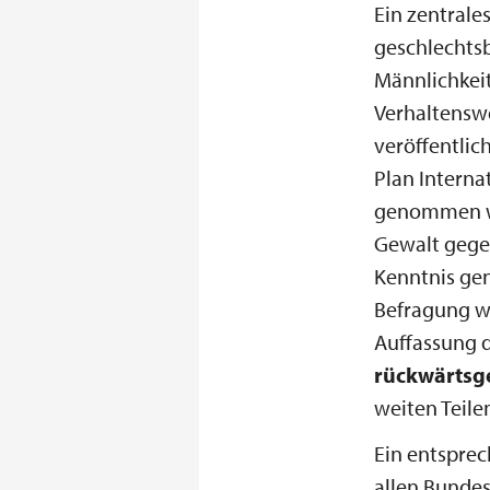
Ein zentrale
geschlechts
Männlichkeit
Verhaltenswe
veröffentlic
Plan Interna
genommen wu
Gewalt gege
Kenntnis ge
Befragung w
Auffassung d
rückwärtsg
weiten Teile
Ein entspre
allen Bundes