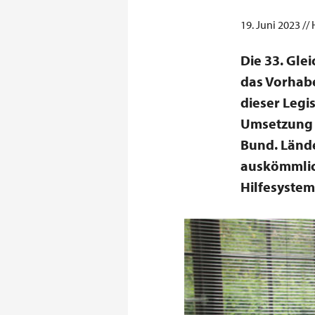
19. Juni 2023 //
Die 33. Gle
das Vorhabe
dieser Legi
Umsetzung d
Bund. Lände
auskömmlich
Hilfesystem