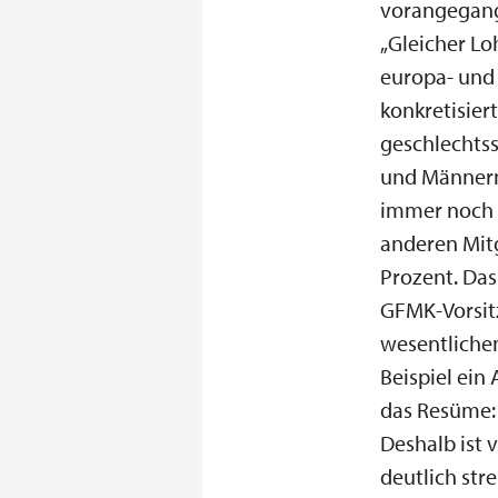
vorangegang
„Gleicher Lo
europa- und 
konkretisier
geschlechtss
und Männern
immer noch 1
anderen Mitg
Prozent. Das
GFMK-Vorsit
wesentlichen
Beispiel ein
das Resüme: 
Deshalb ist 
deutlich str