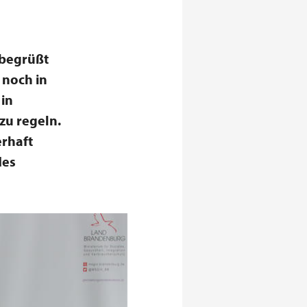
 begrüßt
 noch in
 in
zu regeln.
erhaft
des