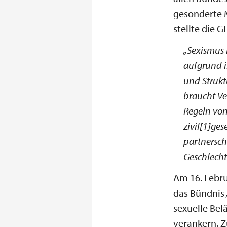
gesonderte 
stellte die 
„Sexismus i
aufgrund i
und Struktu
braucht Ve
Regeln von
zivil[1]ge
partnersch
Geschlecht
Am 16. Febru
das Bündnis 
sexuelle Be
verankern. Z