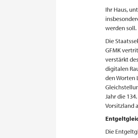
Ihr Haus, un
insbesonder
werden soll.
Die Staatsse
GFMK vertrit
verstärkt d
digitalen Ra
den Worten 
Gleichstell
Jahr die 134
Vorsitzland 
Entgeltglei
Die Entgeltg