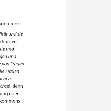
konferenz:
ität und sie
Schutz vor
ute und
ungen und
z von Frauen
lle Frauen
lichen
echs
el, denn
sung oder
Einkommens