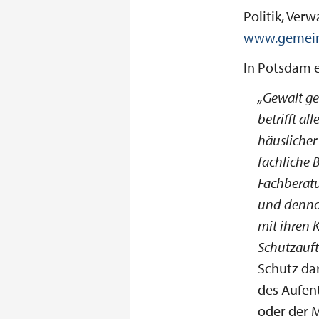
Politik, Verw
www.gemein
In Potsdam e
„Gewalt ge
betrifft al
häuslicher
fachliche 
Fachberatu
und dennoc
mit ihren 
Schutzauft
Schutz dar
des Aufen
oder der M