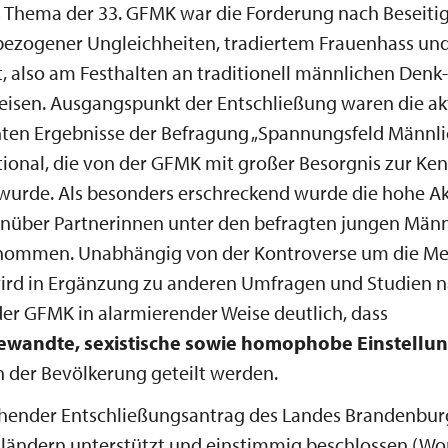
s Thema der 33. GFMK war die Forderung nach Beseiti
bezogener Ungleichheiten, tradiertem Frauenhass und
, also am Festhalten an traditionell männlichen Denk
isen. Ausgangspunkt der Entschließung waren die ak
hten Ergebnisse der Befragung „Spannungsfeld Männli
tional, die von der GFMK mit großer Besorgnis zur Ken
rde. Als besonders erschreckend wurde die hohe A
nüber Partnerinnen unter den befragten jungen Männ
nommen. Unabhängig von der Kontroverse um die Me
ird in Ergänzung zu anderen Umfragen und Studien 
er GFMK in alarmierender Weise deutlich, dass
ewandte, sexistische sowie homophobe Einstellu
n der Bevölkerung geteilt werden.
chender Entschließungsantrag des Landes Brandenbu
ländern unterstützt und einstimmig beschlossen (Wor