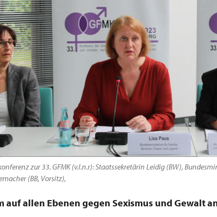
onferenz zur 33. GFMK (v.l.n.r): Staatssekretärin Leidig (BW), Bundesmin
macher (BB, Vorsitz),
 auf allen Ebenen gegen Sexismus und Gewalt a