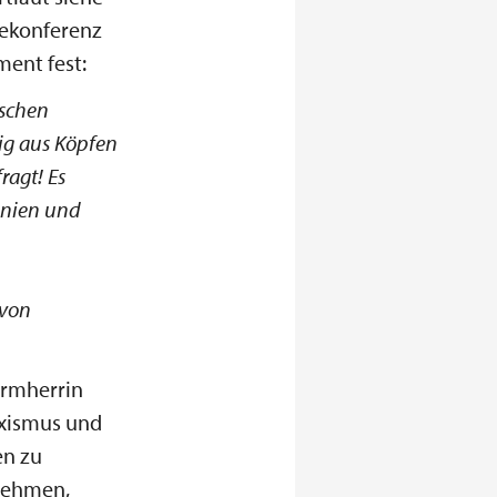
sekonferenz
ent fest:
nschen
tig aus Köpfen
ragt! Es
linien und
 von
irmherrin
exismus und
en zu
rnehmen,