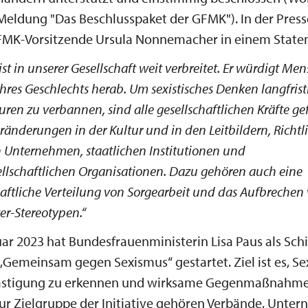
Meldung "Das Beschlusspaket der GFMK"). In der Pres
GFMK-Vorsitzende Ursula Nonnemacher in einem Statem
st in unserer Gesellschaft weit verbreitet. Er würdigt Me
hres Geschlechts herab. Um sexistisches Denken langfris
ren zu verbannen, sind alle gesellschaftlichen Kräfte gef
ränderungen in der Kultur und in den Leitbildern, Richt
 Unternehmen, staatlichen Institutionen und
sellschaftlichen Organisationen. Dazu gehören auch eine
aftliche Verteilung von Sorgearbeit und das Aufbrechen
er-Stereotypen.“
ar 2023 hat Bundesfrauenministerin Lisa Paus als Sch
„Gemeinsam gegen Sexismus“ gestartet. Ziel ist es, S
lästigung zu erkennen und wirksame Gegenmaßnahm
ur Zielgruppe der Initiative gehören Verbände, Unte