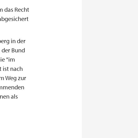
em das Recht
abgesichert
erg in der
h der Bund
ie "im
 ist nach
nm Weg zur
kommenden
nen als