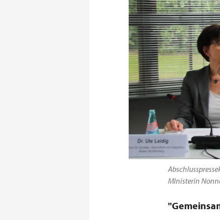
Abschlusspressek
MInisterin Nonne
"Gemeinsam