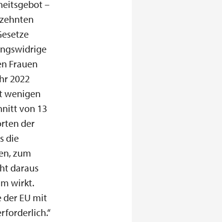
heitsgebot –
hrzehnten
Gesetze
ungswidrige
en Frauen
hr 2022
it wenigen
nitt von 13
rten der
s die
ten, zum
eht daraus
um wirkt.
e der EU mit
rforderlich.“