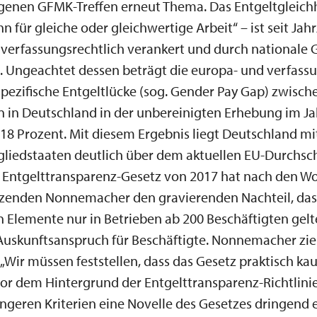
enen GFMK-Treffen erneut Thema. Das Entgeltgleich
hn für gleiche oder gleichwertige Arbeit“ – ist seit Ja
verfassungsrechtlich verankert und durch nationale 
t. Ungeachtet dessen beträgt die europa- und verfass
pezifische Entgeltlücke (sog. Gender Pay Gap) zwisch
 in Deutschland in der unbereinigten Erhebung im Ja
8 Prozent. Mit diesem Ergebnis liegt Deutschland m
liedstaaten deutlich über dem aktuellen EU-Durchsch
 Entgelttransparenz-Gesetz von 2017 hat nach den Wo
zenden Nonnemacher den gravierenden Nachteil, das
 Elemente nur in Betrieben ab 200 Beschäftigten gel
 Auskunftsanspruch für Beschäftigte. Nonnemacher zi
„Wir müssen feststellen, dass das Gesetz praktisch ka
vor dem Hintergrund der Entgelttransparenz-Richtlini
engeren Kriterien eine Novelle des Gesetzes dringend e