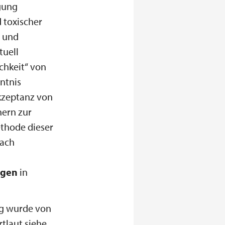
gung
 toxischer
- und
tuell
chkeit“ von
ntnis
kzeptanz von
ern zur
thode dieser
nach
ngen
in
rg wurde von
tlaut siehe