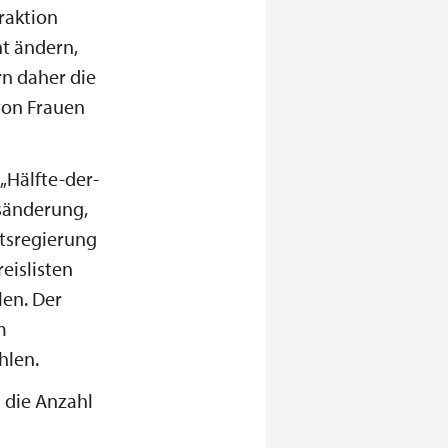
raktion
t ändern,
rn daher die
von Frauen
„Hälfte-der-
gsänderung,
atsregierung
eislisten
len. Der
m
hlen.
 die Anzahl