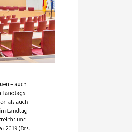
auen – auch
n Landtags
on als auch
 im Landtag
kreichs und
r 2019 (Drs.