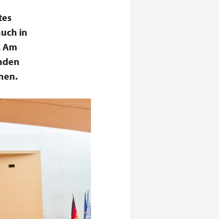
tes
auch in
. Am
enden
nen.