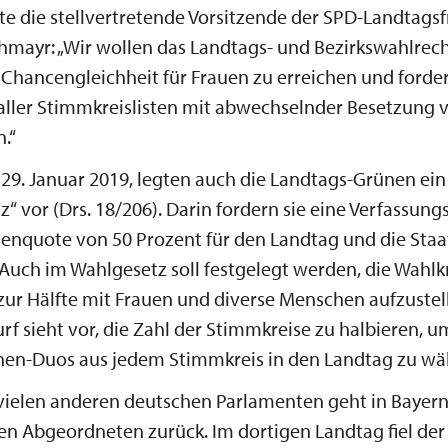
rte die stellvertretende Vorsitzende der SPD-Landtagsf
mayr: „Wir wollen das Landtags- und Bezirkswahlrech
 Chancengleichheit für Frauen zu erreichen und forde
aller Stimmkreislisten mit abwechselnder Besetzung 
.“
 29. Januar 2019, legten auch die Landtags-Grünen ein 
“ vor (Drs. 18/206). Darin fordern sie eine Verfassun
uenquote von 50 Prozent für den Landtag und die Sta
 Auch im Wahlgesetz soll festgelegt werden, die Wahlkr
ur Hälfte mit Frauen und diverse Menschen aufzustel
f sieht vor, die Zahl der Stimmkreise zu halbieren, u
nen-Duos aus jedem Stimmkreis in den Landtag zu wä
vielen anderen deutschen Parlamenten geht in Bayern
en Abgeordneten zurück. Im dortigen Landtag fiel der