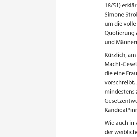
18/51) erklä
Simone Stroh
um die volle
Quotierung 
und Männern
Kürzlich, am
Macht-Gesetz
die eine Fra
vorschreibt.
mindestens z
Gesetzentwur
Kandidat*in
Wie auch in 
der weiblich