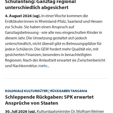
:
Schulanfang: Ganztag regional
unterschiedlich abgesichert
4. August 2026 (ug).
In einer Woche kommen die
Erstklässler:innen in Rheinland-Pfalz, Saarland und Hessen
zur Schule. Sie haben einen Anspruch auf
Ganztagsbetreuung - wie alle neu eingeschulten Kinder in
diesem Jahr. Die Umsetzung gestaltet sich jedoch
unterschiedlich, nicht überall gibt es Betreuungsplätze für
jede:n Schüler:in. Die GEW fordert mehr Qualität ein, mit
gesicherten Finanzen, besonders in benachteiligten
Regionen. Nach der Anlaufzeit erwartet sie Zwischenbericht
und Nachkorrektur.
mehr...
KOLONIALE KULTURGÜTER | RÜCKGABEN TANSANIA
:
Schleppende Rückgaben: SPK erwartet
Ansprüche von Staaten
30. Juli 2026 (ug).
Kulturstaatsminister Dr. Wolfram Weimer