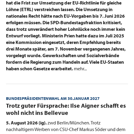
hat die Frist zur Umsetzung der EU-Richtlinie für gleiche
Löhne (ETRL) verstreichen lassen. Die Umsetzung in
nationales Recht hätte nach EU-Vorgaben bis 7. Juni 2026
erfolgen müssen. Die SPD-Bundestagsfraktion kritisiert,
dass trotz unverändert hoher Lohnlücke noch immer kein
Entwurf
vorliegt. Ministerin Prien hatte dazu im
Juli 2025
eine Kommission eingesetzt, deren Empfe
hlung bereits
drei Monate später, am 7. November
vergangenen Jahres,
vorgelegt wurde. Gewerkschaften und Sozialverbände
fordern die Regierung zum Handeln auf. Viele EU-Staaten
haben schon Gesetze erarbeitet.
mehr...
BUNDESPRÄSIDENTENWAHL AM 30.JANUAR 2027
:
Trotz guter Fürsprache: Ilse Aigner schafft es
wohl nicht ins Bellevue
5. August 2026 (ig).
zwd Berlin/München. Trotz
nachhaltigem Werben von CSU-Chef Markus Söder und dem