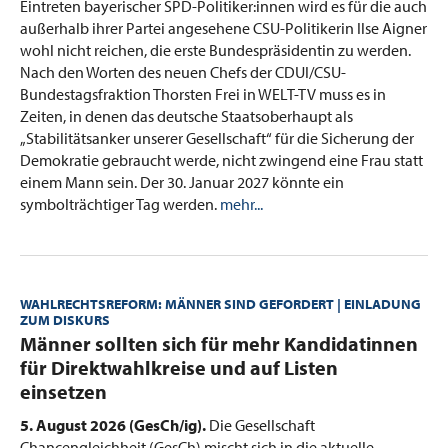
Eintreten bayerischer SPD-Politiker:innen wird es für die auch
außerhalb ihrer Partei angesehene CSU-Politikerin Ilse Aigner
wohl nicht reichen, die erste Bundespräsidentin zu werden.
Nach den Worten des neuen Chefs der CDUI/CSU-
Bundestagsfraktion Thorsten Frei in WELT-TV muss es in
Zeiten, in denen das deutsche Staatsoberhaupt als
„Stabilitätsanker unserer Gesellschaft“ für die Sicherung der
Demokratie gebraucht werde, nicht zwingend eine Frau statt
einem Mann sein. Der 30. Januar 2027 könnte ein
symbolträchtiger Tag werden.
mehr...
WAHLRECHTSREFORM: MÄNNER SIND GEFORDERT | EINLADUNG
ZUM DISKURS
:
Männer sollten sich für mehr Kandidatinnen
für Direktwahlkreise und auf Listen
einsetzen
5. August 2026 (GesCh/ig).
Die Gesellschaft
Chancengleichheit (GesCh) mischt sich in die aktuelle