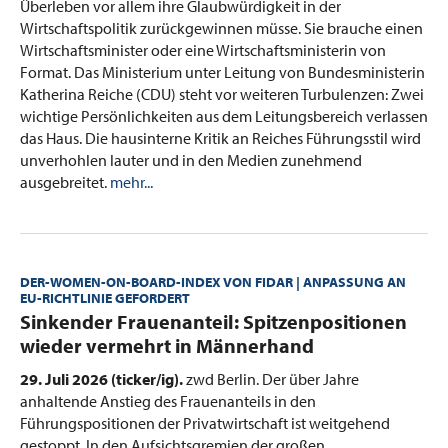
Überleben vor allem ihre Glaubwürdigkeit in der
Wirtschaftspolitik zurückgewinnen müsse. Sie brauche einen
Wirtschaftsminister oder eine Wirtschaftsministerin von
Format. Das Ministerium unter Leitung von Bundesministerin
Katherina Reiche (CDU) steht vor weiteren Turbulenzen: Zwei
wichtige Persönlichkeiten aus dem Leitungsbereich verlassen
das Haus. Die hausinterne Kritik an Reiches Führungsstil wird
unverhohlen lauter und in den Medien zunehmend
ausgebreitet.
mehr...
DER-WOMEN-ON-BOARD-INDEX VON FIDAR | ANPASSUNG AN
EU-RICHTLINIE GEFORDERT
:
Sinkender Frauenanteil: Spitzenpositionen
wieder vermehrt in Männerhand
29. Juli 2026 (ticker/ig).
zwd Berlin. Der über Jahre
anhaltende Anstieg des Frauenanteils in den
Führungspositionen der Privatwirtschaft ist weitgehend
gestoppt. In den Aufsichtsgremien der großen