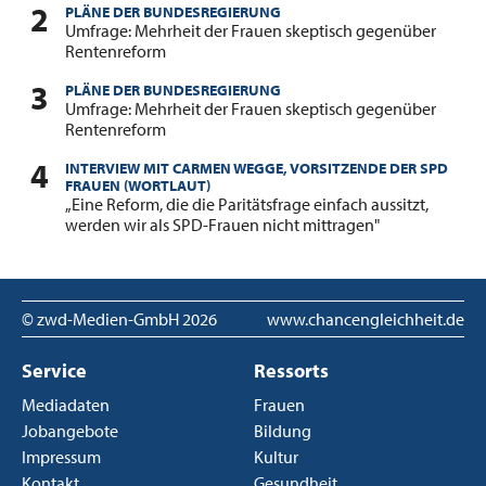
PLÄNE DER BUNDESREGIERUNG
:
Umfrage: Mehrheit der Frauen skeptisch gegenüber
Rentenreform
PLÄNE DER BUNDESREGIERUNG
:
Umfrage: Mehrheit der Frauen skeptisch gegenüber
Rentenreform
INTERVIEW MIT CARMEN WEGGE, VORSITZENDE DER SPD
FRAUEN (WORTLAUT)
:
„Eine Reform, die die Paritätsfrage einfach aussitzt,
werden wir als SPD-Frauen nicht mittragen"
© zwd-Medien-GmbH
2026
www.chancengleichheit.de
Service
Ressorts
Mediadaten
Frauen
Jobangebote
Bildung
Impressum
Kultur
Kontakt
Gesundheit