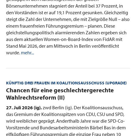
Börsenunternehmen stagniert der Anteil bei 37 Prozent, in
den Vorständen ist er auf 19,1 Prozent gesunken. Gleichzeitig
steigt die Zahl der Unternehmen, die mit Zielgröße Null – also
einem frauenfreien Führungsgremium – planen. Diese
gleichstellungspolitisch alarmierenden Zahlen ergeben sich
aus dem aktuellen Women-on-Board-Index von FidAR mit
Stand Mai 2026, der am Mittwoch in Berlin veröffentlicht
wurde.
mehr...
KÜNFTIG DREI FRAUEN IM KOALITIONSAUSSCHUSS (UPGRADE)
:
Chancen für eine geschlechtergerechte
Wahlrechtsreform (II)
27. Juli 2026 (ig).
zwd Berlin (ig). Der Koalitionsausschuss,
das Gremium der Koalitionsspitzen von CDU, CSU und SPD,
wird weiblicher geprägt. Anderthalb Jahre war die SPD-Co-
Vorsitzende und Bundesarbeitsministerin Bärbel Bas in dem
elfköpfigen Führungsgremium die einzige Frau neben 10