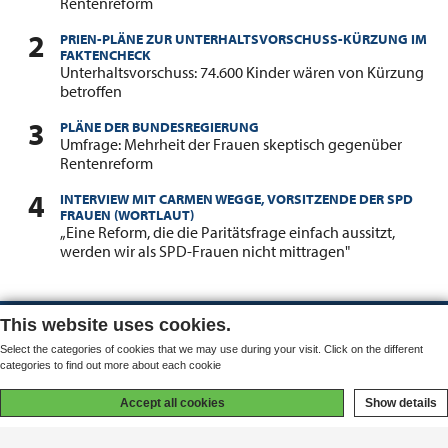
Rentenreform
PRIEN-PLÄNE ZUR UNTERHALTSVORSCHUSS-KÜRZUNG IM
FAKTENCHECK
:
Unterhaltsvorschuss: 74.600 Kinder wären von Kürzung
betroffen
PLÄNE DER BUNDESREGIERUNG
:
Umfrage: Mehrheit der Frauen skeptisch gegenüber
Rentenreform
INTERVIEW MIT CARMEN WEGGE, VORSITZENDE DER SPD
FRAUEN (WORTLAUT)
:
„Eine Reform, die die Paritätsfrage einfach aussitzt,
werden wir als SPD-Frauen nicht mittragen"
This website uses cookies.
© zwd-Medien-GmbH
2026
www.chancengleichheit.de
Select the categories of cookies that we may use during your visit. Click on the different
categories to find out more about each cookie
Service
Ressorts
Accept all cookies
Show details
Mediadaten
Frauen
Jobangebote
Bildung