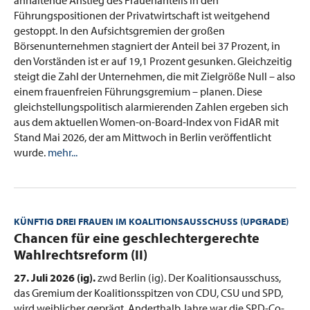
Führungspositionen der Privatwirtschaft ist weitgehend
gestoppt. In den Aufsichtsgremien der großen
Börsenunternehmen stagniert der Anteil bei 37 Prozent, in
den Vorständen ist er auf 19,1 Prozent gesunken. Gleichzeitig
steigt die Zahl der Unternehmen, die mit Zielgröße Null – also
einem frauenfreien Führungsgremium – planen. Diese
gleichstellungspolitisch alarmierenden Zahlen ergeben sich
aus dem aktuellen Women-on-Board-Index von FidAR mit
Stand Mai 2026, der am Mittwoch in Berlin veröffentlicht
wurde.
mehr...
KÜNFTIG DREI FRAUEN IM KOALITIONSAUSSCHUSS (UPGRADE)
:
Chancen für eine geschlechtergerechte
Wahlrechtsreform (II)
27. Juli 2026 (ig).
zwd Berlin (ig). Der Koalitionsausschuss,
das Gremium der Koalitionsspitzen von CDU, CSU und SPD,
wird weiblicher geprägt. Anderthalb Jahre war die SPD-Co-