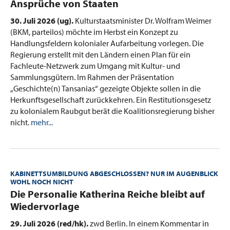
Ansprüche von Staaten
30. Juli 2026 (ug).
Kulturstaatsminister Dr. Wolfram Weimer
(BKM, parteilos) möchte im Herbst ein Konzept zu
Handlungsfeldern kolonialer Aufarbeitung vorlegen. Die
Regierung erstellt mit den Ländern einen Plan für ein
Fachleute-Netzwerk zum Umgang mit Kultur- und
Sammlungsgütern. Im Rahmen der Präsentation
„Geschichte(n) Tansanias“ gezeigte Objekte sollen in die
Herkunftsgesellschaft zurückkehren. Ein Restitutionsgesetz
zu kolonialem Raubgut berät die Koalitionsregierung bisher
nicht.
mehr...
KABINETTSUMBILDUNG ABGESCHLOSSEN? NUR IM AUGENBLICK
WOHL NOCH NICHT
:
Die Personalie Katherina Reiche bleibt auf
Wiedervorlage
29. Juli 2026 (red/hk).
zwd Berlin. In einem Kommentar in