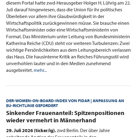
diesem Portal hatte zwd-Herausgeber Holger H. Lührig am 22.
Juli darauf hingewiesen, dass die Union für ihr politisches
Überleben vor allem ihre Glaubwürdigkeit in der
Wirtschaftspolitik zurückgewinnen müsse. Sie brauche einen
Wirtschaftsminister oder eine Wirtschaftsministerin von
Format. Das Ministerium unter Leitung von Bundesministerin
Katherina Reiche (CDU) steht vor weiteren Turbulenzen: Zwei
wichtige Persönlichkeiten aus dem Leitungsbereich verlassen
das Haus. Die hausinterne Kritik an Reiches Führungsstil wird
unverhohlen lauter und in den Medien zunehmend
ausgebreitet.
mehr...
DER-WOMEN-ON-BOARD-INDEX VON FIDAR | ANPASSUNG AN
EU-RICHTLINIE GEFORDERT
:
Sinkender Frauenanteil: Spitzenpositionen
wieder vermehrt in Männerhand
29. Juli 2026 (ticker/ig).
zwd Berlin. Der über Jahre
anhaltende Anstieg des Frauenanteils in den