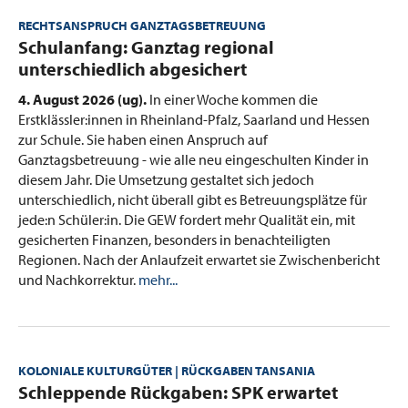
RECHTSANSPRUCH GANZTAGSBETREUUNG
:
Schulanfang: Ganztag regional
unterschiedlich abgesichert
4. August 2026 (ug).
In einer Woche kommen die
Erstklässler:innen in Rheinland-Pfalz, Saarland und Hessen
zur Schule. Sie haben einen Anspruch auf
Ganztagsbetreuung - wie alle neu eingeschulten Kinder in
diesem Jahr. Die Umsetzung gestaltet sich jedoch
unterschiedlich, nicht überall gibt es Betreuungsplätze für
jede:n Schüler:in. Die GEW fordert mehr Qualität ein, mit
gesicherten Finanzen, besonders in benachteiligten
Regionen. Nach der Anlaufzeit erwartet sie Zwischenbericht
und Nachkorrektur.
mehr...
KOLONIALE KULTURGÜTER | RÜCKGABEN TANSANIA
:
Schleppende Rückgaben: SPK erwartet